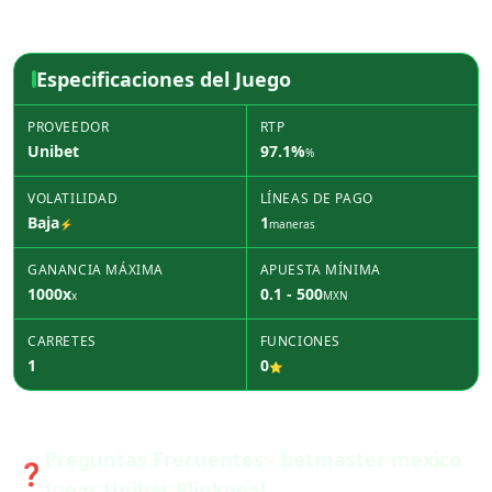
Especificaciones del Juego
PROVEEDOR
RTP
Unibet
97.1%
%
VOLATILIDAD
LÍNEAS DE PAGO
Baja
1
⚡
maneras
GANANCIA MÁXIMA
APUESTA MÍNIMA
1000x
0.1 - 500
x
MXN
CARRETES
FUNCIONES
1
0
⭐
Preguntas Frecuentes - betmaster mexico
❓
Jugar Unibet Plinkgoal