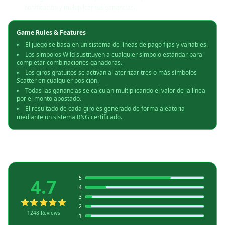
bonificación y multiplicar tus ganancias.
Game Rules & Features
El juego se basa en un sistema de líneas de pago fijas y variables.
Los símbolos Wild sustituyen a cualquier símbolo estándar para
completar combinaciones ganadoras.
Los giros gratuitos se activan al aterrizar tres o más símbolos
Scatter en cualquier posición.
Todas las ganancias se calculan multiplicando el valor de la línea
por el monto apostado.
El resultado de cada giro es generado de forma aleatoria
mediante un sistema RNG certificado.
5
4.7
4
3
⭐⭐⭐⭐⭐
2
1248 Reviews
1