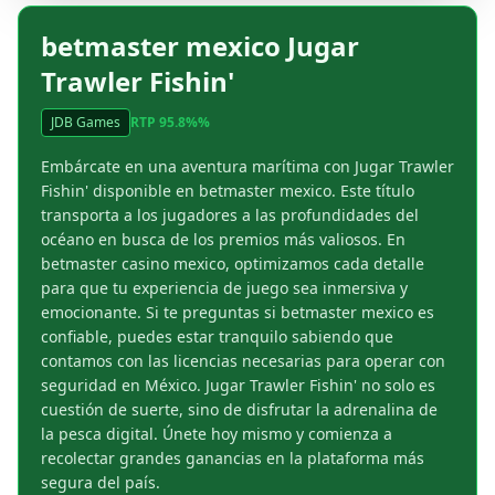
▶
betmaster mexico Jugar
Trawler Fishin'
JDB Games
RTP 95.8%%
Embárcate en una aventura marítima con Jugar Trawler
Fishin' disponible en betmaster mexico. Este título
transporta a los jugadores a las profundidades del
océano en busca de los premios más valiosos. En
betmaster casino mexico, optimizamos cada detalle
para que tu experiencia de juego sea inmersiva y
emocionante. Si te preguntas si betmaster mexico es
confiable, puedes estar tranquilo sabiendo que
contamos con las licencias necesarias para operar con
seguridad en México. Jugar Trawler Fishin' no solo es
cuestión de suerte, sino de disfrutar la adrenalina de
la pesca digital. Únete hoy mismo y comienza a
recolectar grandes ganancias en la plataforma más
segura del país.