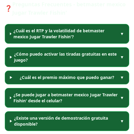
Preguntas Frecuentes - betmaster mexico
❓
Jugar Trawler Fishin'
¿Cuál es el RTP y la volatilidad de betmaster
▼
mexico Jugar Trawler Fishin'?
¿Cómo puedo activar las tiradas gratuitas en este
▼
juego?
¿Cuál es el premio máximo que puedo ganar?
▼
¿Se puede jugar a betmaster mexico Jugar Trawler
▼
Fishin' desde el celular?
¿Existe una versión de demostración gratuita
▼
disponible?