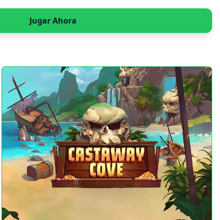
Jugar Ahora