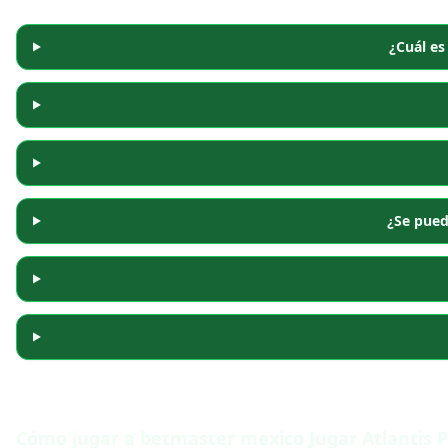
¿Cuál es
¿Se pued
Cómo jugar a betmaster mexico Jugar Atlantis