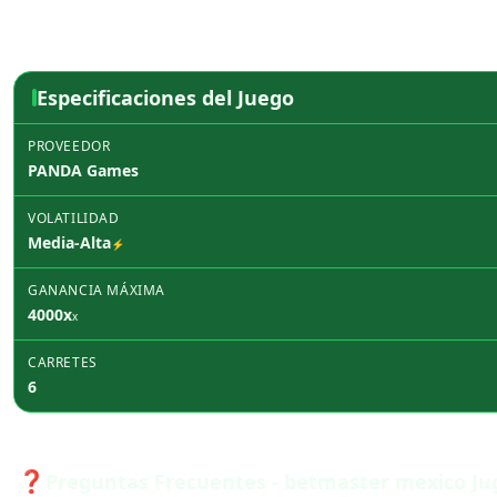
Especificaciones del Juego
PROVEEDOR
PANDA Games
VOLATILIDAD
Media-Alta
⚡
GANANCIA MÁXIMA
4000x
x
CARRETES
6
❓
Preguntas Frecuentes - betmaster mexico Ju