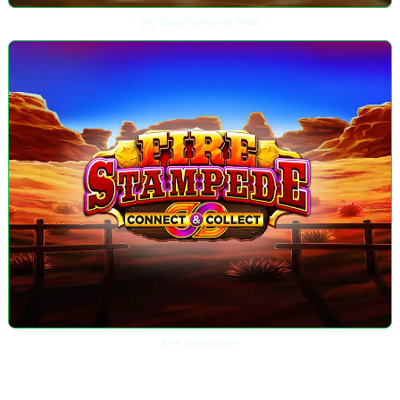
Big Bass Bonanza 1000
Fire Stampede