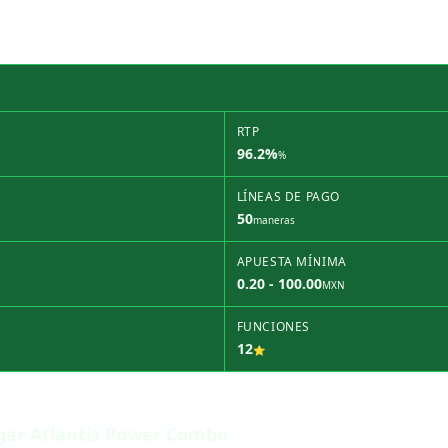
RTP
96.2%
%
LÍNEAS DE PAGO
50
maneras
APUESTA MÍNIMA
0.20 - 100.00
MXN
FUNCIONES
12
⭐
gar Atlantis Power Combo