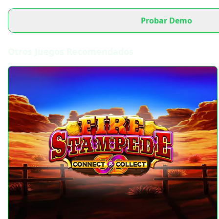
Probar Demo
Otros Juegos Recomendados