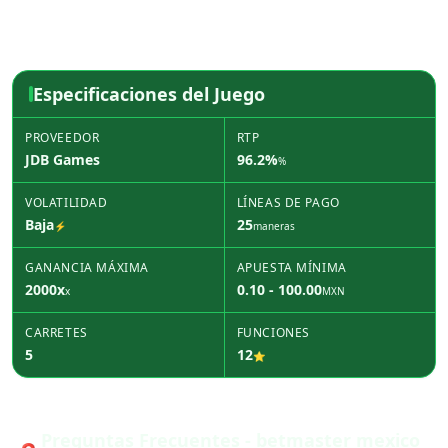
Especificaciones del Juego
PROVEEDOR
RTP
JDB Games
96.2%
%
VOLATILIDAD
LÍNEAS DE PAGO
Baja
25
⚡
maneras
GANANCIA MÁXIMA
APUESTA MÍNIMA
2000x
0.10 - 100.00
x
MXN
CARRETES
FUNCIONES
5
12
⭐
Preguntas Frecuentes - betmaster mexico