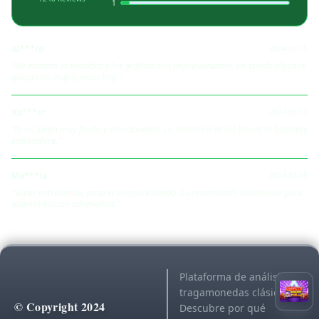
1
Al***ro
2024-03-15
“Me encanta la temática y los gráficos son impresionantes. He tenido algunas
ganancias muy buenas hoy.”
Xa***er
2024-03-12
“Es un juego muy fluido y emocionante. La mecánica de los leones es bastante
innovadora.”
Ma***ía
2024-03-08
“Súper entretenido, pasa el tiempo volando. Lo recomiendo totalmente para
quienes buscan adrenalina.”
Información Legal y Derechos de Autor de Betmaster Mé
Plataforma de análisis de
tragamonedas clásicas.
© Copyright 2024
Descubre por qué