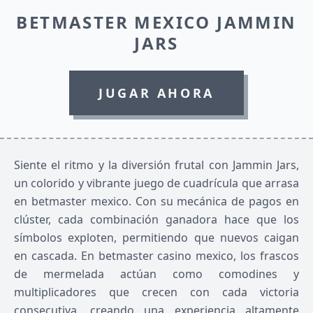
BETMASTER MEXICO JAMMIN
JARS
JUGAR AHORA
Siente el ritmo y la diversión frutal con Jammin Jars,
un colorido y vibrante juego de cuadrícula que arrasa
en betmaster mexico. Con su mecánica de pagos en
clúster, cada combinación ganadora hace que los
símbolos exploten, permitiendo que nuevos caigan
en cascada. En betmaster casino mexico, los frascos
de mermelada actúan como comodines y
multiplicadores que crecen con cada victoria
consecutiva, creando una experiencia altamente