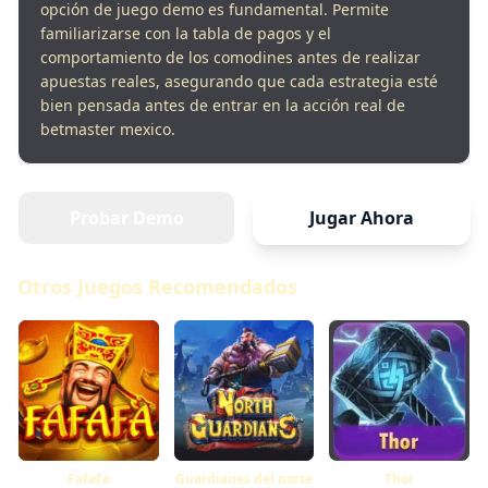
opción de juego demo es fundamental. Permite
familiarizarse con la tabla de pagos y el
comportamiento de los comodines antes de realizar
apuestas reales, asegurando que cada estrategia esté
bien pensada antes de entrar en la acción real de
betmaster mexico.
Probar Demo
Jugar Ahora
Otros Juegos Recomendados
Fafafa
Guardianes del norte
Thor