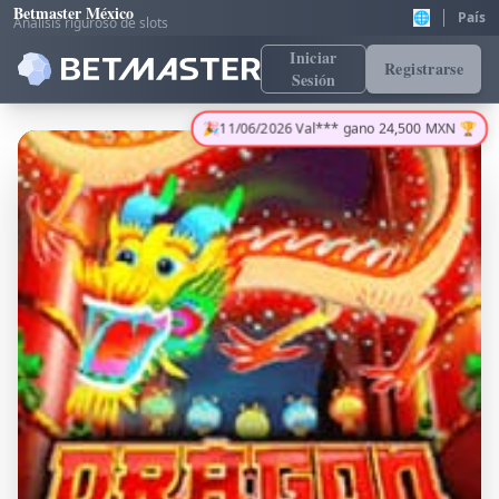
Betmaster México
🌐
País
Análisis riguroso de slots
Iniciar
Registrarse
Sesión
🎉
11/06/2026 Val*** gano 24,500 MXN 🏆