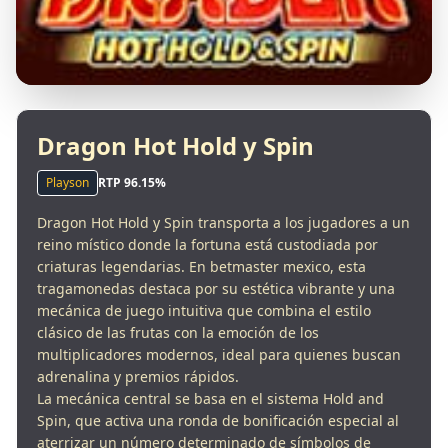
▶
Dragon Hot Hold y Spin
Playson
RTP 96.15%
Dragon Hot Hold y Spin transporta a los jugadores a un
reino místico donde la fortuna está custodiada por
criaturas legendarias. En betmaster mexico, esta
tragamonedas destaca por su estética vibrante y una
mecánica de juego intuitiva que combina el estilo
clásico de las frutas con la emoción de los
multiplicadores modernos, ideal para quienes buscan
adrenalina y premios rápidos.
La mecánica central se basa en el sistema Hold and
Spin, que activa una ronda de bonificación especial al
aterrizar un número determinado de símbolos de