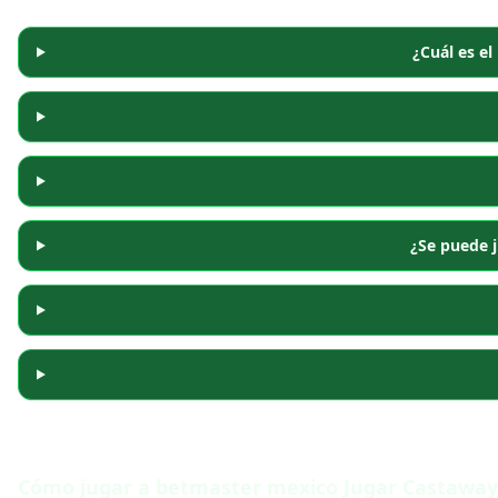
¿Cuál es e
¿Se puede 
Cómo jugar a betmaster mexico Jugar Castawa