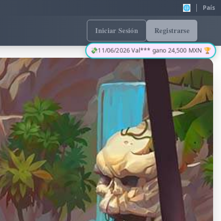
🌐
País
💸
11/06/2026 Val*** gano 24,500 MXN 🏆
Iniciar Sesión
Registrarse